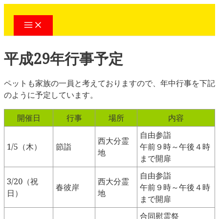
コ
ン
Main
Menu
テ
ン
平成29年行事予定
ツ
へ
ス
ペットも家族の一員と考えておりますので、年中行事を下記
キ
のように予定しています。
ッ
プ
開催日
行事
場所
内容
自由参詣
西大分霊
1/5（木）
節詣
午前９時～午後４時
地
まで開扉
自由参詣
3/20（祝
西大分霊
春彼岸
午前９時～午後４時
日）
地
まで開扉
合同慰霊祭