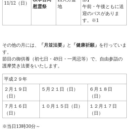
11/12（日）
慰霊祭
地
午前・午後ともに送
迎のバスがありま
す。※1
その他の月には、
「月並法要」
と
「健康祈願」
を行っていま
す。
節目の御供養（初七日・49日・一周忌等）で、自由参詣の
護摩焚き法要をいたします。
平成２９年
２月１９日
５月２１日（日）
６月１８日
（日）
（日）
７月１６日
１０月１５日（日）
１２月１７日
（日）
（日）
※当日13時30分～