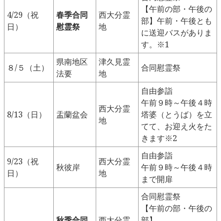
【午前の部・午後の
4/29（祝
春季合同
西大分霊
部】午前・午後とも
日）
慰霊祭
地
に送迎バスがありま
す。※1
県南地区
津久見霊
８/５（土）
合同慰霊祭
法要
地
自由参詣
午前９時～午後４時
西大分霊
8/13（日）
盂蘭盆会
塔婆（とうば）を立
地
てて、お迎え火をた
きます※2
自由参詣
9/23（祝
西大分霊
秋彼岸
午前９時～午後４時
日）
地
まで開扉
合同慰霊祭
【午前の部・午後の
秋季合同
西大分霊
部】