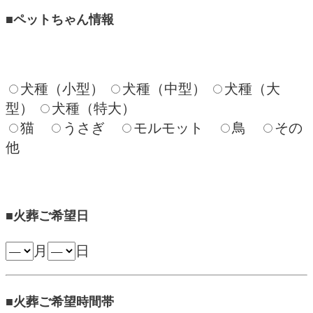
■ペットちゃん情報
犬種（小型）
犬種（中型）
犬種（大
型）
犬種（特大）
猫
うさぎ
モルモット
鳥
その
他
■火葬ご希望日
月
日
■火葬ご希望時間帯