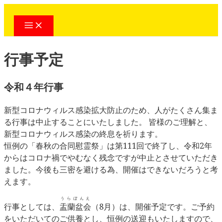
コ
ン
Main
Menu
テ
ン
行事予定
ツ
へ
ス
令和４年行事
キ
ッ
新型コロナウィルス感染拡大防止のため、人がたくさん集ま
プ
る行事は中止することにいたしました。 皆様のご理解と、
新型コロナウィルス感染の終息を祈ります。
恒例の「春秋の合同慰霊祭」は第111回で終了し、令和2年
からはコロナ禍でやむなく残念ですが中止とさせていただき
ました。今後も三密を避ける為、開催はできないだろうと考
えます。
うらぼんえ
行事としては、
盂蘭盆会
（8月）は、開催予定です。ご予約
をいただいてのご供養とし、恒例の送迎もいたしますので、